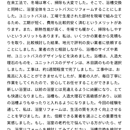
在来工法で、冬場は寒く、掃除も大変でした。そこで、浴槽交換
と同時に、浴室全体をユニットバスにリフォームすることにしま
した。ユニットバスは、工場で生産された部材を現場で組み立て
るため、工期が短く、費用も比較的安く済むというメリットがあ
ります。また、断熱性能が高く、冬場でも暖かく、掃除もしやす
いというメリットもあります。私は、いくつかの業者から見積も
りを取り、比較検討した結果、地元で評判の良い業者に依頼する
ことにしました。業者の方と相談しながら、浴槽のサイズや素
材、ユニットバスのデザインなどを決めました。浴槽は、人造大
理石のものを、ユニットバスのデザインは、木目調のものを選択
しました。工事は、約1週間程度で完了しました。工事中は、お
風呂に入ることができませんでしたが、業者の人が、毎日丁寧に
作業をしてくれたので、安心してお任せすることができました。
新しい浴室は、以前の浴室とは見違えるように綺麗になり、とて
も快適になりました。浴槽も、人造大理石で高級感があり、以前
の浴槽よりもゆったりと入れるようになりました。今回の経験を
通して、私は、浴室リフォームは、生活の質を大きく向上させる
ことを学びました。また、信頼できる業者を選ぶことの重要性を
実感しました。もし、浴室の老朽化で悩んでいる方がいたら、ぜ
ひ、浴室リフォームを検討してみてください。浴槽交換を検討す