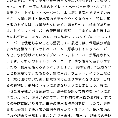
の記事では、トイレ詰まりを予防するための秘訣を詳しく解説し
ます。 まず、一度に大量のトイレットペーパーを流さないことが
重要です。トイレットペーパーは、水に溶ける素材でできていま
すが、大量に流すと排水管内で詰まりやすくなります。特に、節
水型のトイレは、水量が少ないため、詰まりやすい傾向がありま
す。トイレットペーパーの使用量を調整し、こまめに水を流すよ
うに心がけましょう。 次に、水に溶けにくいタイプのトイレット
ペーパーを使用しないことも重要です。最近では、保湿成分が含
まれた高級なトイレットペーパーや、厚手のトイレットペーパー
など、水に溶けにくいタイプのトイレットペーパーが販売されて
います。これらのトイレットペーパーは、排水管内で詰まりやす
いため、使用を控えるようにしましょう。 異物を誤って流さない
ことも重要です。おもちゃ、生理用品、ウェットティッシュなど
は、水に溶けないため、排水管内で詰まりやすくなります。これ
らの異物は、絶対にトイレに流さないようにしましょう。特に、
小さなお子様がいる家庭では、お子様が誤って異物をトイレに流
さないように、注意が必要です。 定期的な排水管の清掃も、詰ま
りの予防に繋がります。市販の排水管洗浄剤を使用したり、専門
業者に依頼して排水管の清掃を行ったりすることで、排水管内の
汚れや詰まりを解消することができます。 節水も、詰まりの予防