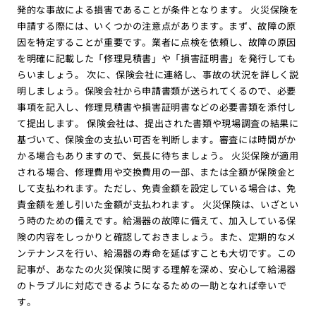
発的な事故による損害であることが条件となります。 火災保険を
申請する際には、いくつかの注意点があります。まず、故障の原
因を特定することが重要です。業者に点検を依頼し、故障の原因
を明確に記載した「修理見積書」や「損害証明書」を発行しても
らいましょう。 次に、保険会社に連絡し、事故の状況を詳しく説
明しましょう。保険会社から申請書類が送られてくるので、必要
事項を記入し、修理見積書や損害証明書などの必要書類を添付し
て提出します。 保険会社は、提出された書類や現場調査の結果に
基づいて、保険金の支払い可否を判断します。審査には時間がか
かる場合もありますので、気長に待ちましょう。 火災保険が適用
される場合、修理費用や交換費用の一部、または全額が保険金と
して支払われます。ただし、免責金額を設定している場合は、免
責金額を差し引いた金額が支払われます。 火災保険は、いざとい
う時のための備えです。給湯器の故障に備えて、加入している保
険の内容をしっかりと確認しておきましょう。また、定期的なメ
ンテナンスを行い、給湯器の寿命を延ばすことも大切です。この
記事が、あなたの火災保険に関する理解を深め、安心して給湯器
のトラブルに対応できるようになるための一助となれば幸いで
す。