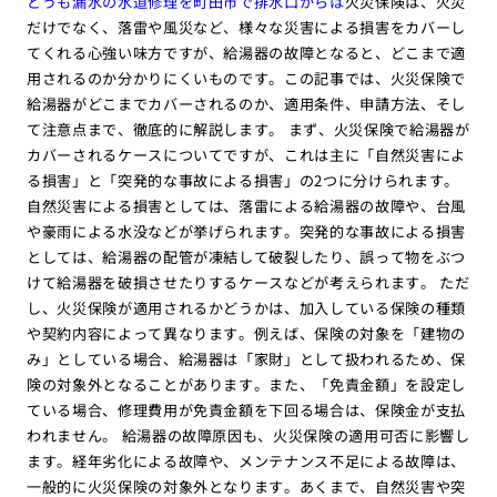
どうも漏水の水道修理を町田市で排水口からは
火災保険は、火災
だけでなく、落雷や風災など、様々な災害による損害をカバーし
てくれる心強い味方ですが、給湯器の故障となると、どこまで適
用されるのか分かりにくいものです。この記事では、火災保険で
給湯器がどこまでカバーされるのか、適用条件、申請方法、そし
て注意点まで、徹底的に解説します。 まず、火災保険で給湯器が
カバーされるケースについてですが、これは主に「自然災害によ
る損害」と「突発的な事故による損害」の2つに分けられます。
自然災害による損害としては、落雷による給湯器の故障や、台風
や豪雨による水没などが挙げられます。突発的な事故による損害
としては、給湯器の配管が凍結して破裂したり、誤って物をぶつ
けて給湯器を破損させたりするケースなどが考えられます。 ただ
し、火災保険が適用されるかどうかは、加入している保険の種類
や契約内容によって異なります。例えば、保険の対象を「建物の
み」としている場合、給湯器は「家財」として扱われるため、保
険の対象外となることがあります。また、「免責金額」を設定し
ている場合、修理費用が免責金額を下回る場合は、保険金が支払
われません。 給湯器の故障原因も、火災保険の適用可否に影響し
ます。経年劣化による故障や、メンテナンス不足による故障は、
一般的に火災保険の対象外となります。あくまで、自然災害や突