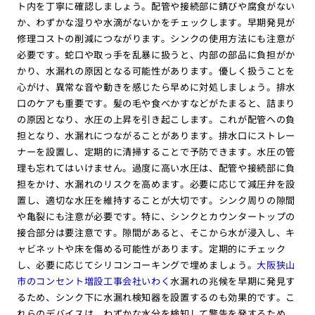
ト内を丁寧に確認しましょう。配管や接続部に錆びや腐食がない
か、わずかな湿りや水滴がないかをチェックします。早期発見が
修理コストの削減につながります。シンクの使用方法にも注意が
必要です。蛇口や取っ手を乱暴に扱うと、内部の部品に負担がか
かり、水漏れの原因となる可能性があります。優しく扱うことを
心がけ、異常な音や動きを感じたら早めに対処しましょう。排水
口のケアも重要です。髪の毛や食べかすなどがたまると、詰まり
の原因となり、水圧の上昇を引き起こします。これが配管への負
担となり、水漏れにつながることがあります。排水口にストレー
ナーを設置し、定期的に清掃することで予防できます。水圧の管
理も忘れてはいけません。過度に高い水圧は、配管や接続部に負
担をかけ、水漏れのリスクを高めます。必要に応じて減圧弁を設
置し、適切な水圧を維持することが大切です。シンク周りの隙間
や亀裂にも注意が必要です。特に、シンクとカウンタートップの
接合部分は要注意です。隙間があると、そこから水が浸入し、キ
ャビネットや床を傷める可能性があります。定期的にチェック
し、必要に応じてシリコンコーキングで埋めましょう。
大阪狭山
市のコンセント増設工事会社いわく
水漏れの兆候を早期に発見す
るため、シンク下に水漏れ検知器を設置するのも効果的です。こ
れらのデバイスは、わずかな水分を検知して警告を発するため、