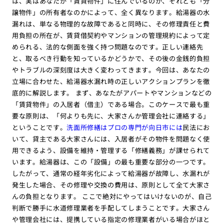
は、実はあなたが「賃貸物件」に住んでいるのか、それとも「分
譲物件」の所有者なのかによって、全く異なります。給湯器の水
漏れは、単なる物理的な故障であると同時に、その修理責任と費
用負担の所在が、賃貸借契約やマンションの管理規約によって定
められる、法的な側面を強く持つ問題なのです。正しい連絡先
と、取るべき行動を知っているかどうかで、その後の金銭的負担
やトラブルの深刻度は大きく変わってきます。今回は、あなたの
立場に合わせた、給湯器水漏れ時の正しいアクションプランを徹
底的に解説します。 まず、あなたがアパートやマンションなどの
「賃貸物件」の入居者（借主）である場合。このケースで最も重
要な原則は、「何よりも先に、大家さんか管理会社に連絡する」
ということです。
洗面所修繕はプロの専門が向日市には
民法にお
いて、貸主である大家さんには、入居者がその物件を問題なく使
用できるよう、設備を維持・管理する「修繕義務」が課せられて
います。給湯器は、この「設備」の最も重要な部分の一つです。
したがって、通常の経年劣化によって給湯器が故障し、水漏れが
発生した場合、その修理や交換の費用は、原則として全て大家さ
んの負担となります。 ここで絶対にやってはいけないのが、自己
判断で勝手に水道修理業者を手配してしまうことです。大家さん
や管理会社には、提携している指定の修理業者がいる場合がほと