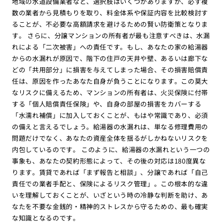
地域の水道設備業者など、選択肢はいくつかありますが、必ず複
数の業者から見積もりを取り、料金体系や保証内容を比較検討す
ることが、不必要な高額請求を避けるための賢い防衛策となりま
す。 さらに、分譲マンションの所有者が最も注意すべきは、水漏
れによる「二次被害」への責任です。もし、あなたの家の給湯器
からの水漏れが原因で、階下の住戸の天井や壁、あるいは廊下な
どの「共用部分」に損害を与えてしまった場合、その損害賠償責
任は、原因を作ったあなた自身が負うことになります。この莫大
なリスクに備えるため、マンションの所有者は、火災保険に付帯
する「個人賠償責任保険」や、自身の部屋の損害をカバーする
「水濡れ補償」に加入しておくことが、もはや常識であり、必須
の備えと言えるでしょう。給湯器の水漏れは、単なる修理費用の
問題だけでなく、あなたの資産全体を揺るがしかねないリスクを
内包しているのです。 このように、給湯器の水漏れという一つの
事象も、あなたの契約形態によって、その後の対応は180度異な
ります。賃貸であれば「まず報告と相談」、分譲であれば「自己
責任での業者手配と、保険によるリスク管理」。この根本的な違
いを理解しておくことが、いざという時の冷静な判断を助け、あ
なたを不要な金銭的・精神的ストレスから守るための、最も確実
な知識となるのです。