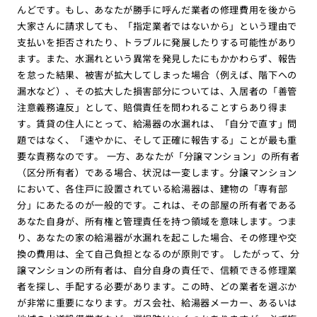
んどです。もし、あなたが勝手に呼んだ業者の修理費用を後から
大家さんに請求しても、「指定業者ではないから」という理由で
支払いを拒否されたり、トラブルに発展したりする可能性があり
ます。また、水漏れという異常を発見したにもかかわらず、報告
を怠った結果、被害が拡大してしまった場合（例えば、階下への
漏水など）、その拡大した損害部分については、入居者の「善管
注意義務違反」として、賠償責任を問われることすらあり得ま
す。賃貸の住人にとって、給湯器の水漏れは、「自分で直す」問
題ではなく、「速やかに、そして正確に報告する」ことが最も重
要な責務なのです。 一方、あなたが「分譲マンション」の所有者
（区分所有者）である場合、状況は一変します。分譲マンション
において、各住戸に設置されている給湯器は、建物の「専有部
分」にあたるのが一般的です。これは、その部屋の所有者である
あなた自身が、所有権と管理責任を持つ領域を意味します。つま
り、あなたの家の給湯器が水漏れを起こした場合、その修理や交
換の費用は、全て自己負担となるのが原則です。 したがって、分
譲マンションの所有者は、自分自身の責任で、信頼できる修理業
者を探し、手配する必要があります。この時、どの業者を選ぶか
が非常に重要になります。ガス会社、給湯器メーカー、あるいは