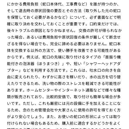
にかかる費用負担（蛇口本体代、工事費など）を誰が持つのか、
そして退去時の原状回復の要否とその方法（取り外した元の蛇口
を保管しておく必要があるかなど）について、必ず書面などで明
確に取り決めを交わしておくことが重要です。口約束だけでは、
後々トラブルの原因となりかねません。 交換の許可が得られなか
った場合、あるいは費用負担や原状回復の条件が厳しくて断念せ
ざるを得ない場合でも、完全に諦める必要はありません。蛇口本
体を交換する以外の方法で、使い勝手を改善できる可能性がある
からです。例えば、蛇口の先端に取り付けるタイプの「首振り機
能付きの泡沫器（ほうまつき）」や、短い「シャワーヘッドアダ
プター」などを利用する方法です。これらは、吐水口の向きを自
由に変えられたり、わずかに高さを稼いだり、水の出方を切り替
えたりできるため、洗い物の際のストレスを軽減できる可能性が
あります。ホームセンターやインターネット通販などで様々な種
類が販売されており、比較的安価で、取り付けも簡単な場合が多
いです。ただし、これも厳密には元の設備に手を加えることにな
るため、念のため管理会社や大家さんに使用の許可を得ておく方
がより安心でしょう。また、お使いの蛇口の形状によっては取り
付けられない場合もあるため、購入前に適合するかどうかをよく