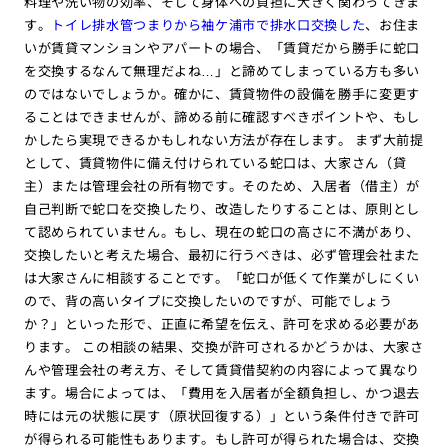
料理や洗い物の効率、そして身体への負担に大きく関わってきま
す。
トイレ排水管つまりから袖ケ浦市で排水口交換した
、お住ま
いが賃貸マンションやアパートの場合、「賃貸だから勝手に蛇口
を交換するなんて無理だよね…」と諦めてしまっている方も多い
のではないでしょうか。確かに、賃貸物件の設備を勝手に変更す
ることはできませんが、諦める前に確認すべきポイントや、もし
かしたら実現できるかもしれない方法が存在します。 まず大前提
として、賃貸物件に備え付けられている蛇口は、大家さん（貸
主）または管理会社の所有物です。そのため、入居者（借主）が
自己判断で蛇口を交換したり、改造したりすることは、原則とし
て認められていません。もし、現在の蛇口の高さに不満があり、
交換したいと考えた場合、最初に行うべきは、必ず管理会社また
は大家さんに相談することです。「蛇口が低くて作業がしにくい
ので、背の高いタイプに交換したいのですが、可能でしょう
か？」といった形で、正直に希望を伝え、許可を求める必要があ
ります。 この相談の結果、交換が許可されるかどうかは、大家さ
んや管理会社の考え方、そして賃貸借契約の内容によって異なり
ます。場合によっては、「費用を入居者が全額負担し、かつ退去
時には元の状態に戻す（原状回復する）」という条件付きで許可
が得られる可能性もあります。もし許可が得られた場合は、交換