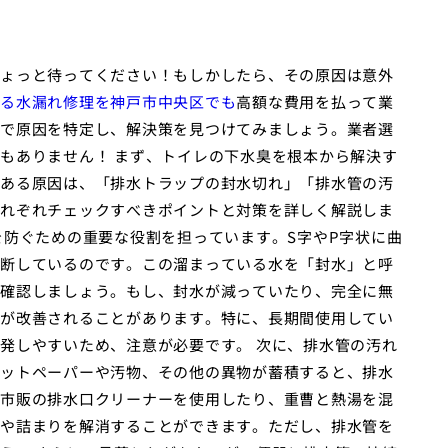
ょっと待ってください！もしかしたら、その原因は意外
る水漏れ修理を神戸市中央区でも
高額な費用を払って業
で原因を特定し、解決策を見つけてみましょう。業者選
もありません！ まず、トイレの下水臭を根本から解決す
ある原因は、「排水トラップの封水切れ」「排水管の汚
れぞれチェックすべきポイントと対策を詳しく解説しま
を防ぐための重要な役割を担っています。S字やP字状に曲
断しているのです。この溜まっている水を「封水」と呼
確認しましょう。もし、封水が減っていたり、完全に無
が改善されることがあります。特に、長期間使用してい
発しやすいため、注意が必要です。 次に、排水管の汚れ
ットペーパーや汚物、その他の異物が蓄積すると、排水
市販の排水口クリーナーを使用したり、重曹と熱湯を混
や詰まりを解消することができます。ただし、排水管を