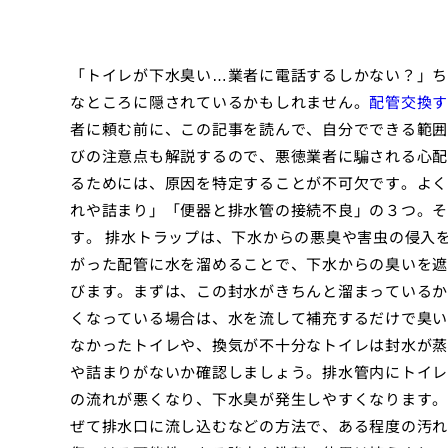
「トイレが下水臭い…業者に電話するしかない？」ち
なところに隠されているかもしれません。
配管交換す
者に頼む前に、この記事を読んで、自分でできる範囲
びの注意点も解説するので、悪徳業者に騙される心配
るためには、原因を特定することが不可欠です。よく
れや詰まり」「便器と排水管の接続不良」の３つ。そ
す。 排水トラップは、下水からの悪臭や害虫の侵入
がった配管に水を溜めることで、下水からの臭いを遮
びます。まずは、この封水がきちんと溜まっているか
くなっている場合は、水を流して補充するだけで臭い
なかったトイレや、換気が不十分なトイレは封水が蒸
や詰まりがないか確認しましょう。排水管内にトイレ
の流れが悪くなり、下水臭が発生しやすくなります。
ぜて排水口に流し込むなどの方法で、ある程度の汚れ