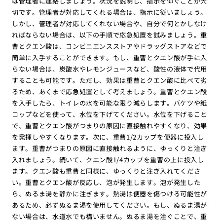
は管理者に連絡しましょう。状況を説明し、指示を仰ぐことが大
切です。管理者が対応してくれる場合は、指示に従いましょう。
しかし、管理者が対応してくれない場合や、自分で何とかしなけ
ればならない場合は、以下の手順で応急処置を試みましょう。重
曹とクエン酸は、コンビニエンスストアやドラッグストアなどで
簡単に入手することができます。もし、重曹とクエン酸が手に入
らない場合は、炭酸水やレモンジュースなど、酸性の液体で代用
することも可能です。ただし、効果は重曹とクエン酸に比べて劣
るため、あくまで応急処置として考えましょう。重曹とクエン酸
を入手したら、トイレの水を可能な限り減らします。バケツや紙
コップなどを使って、水位を下げてください。水位を下げること
で、重曹とクエン酸がつまりの原因に直接触れやすくなり、効果
を発揮しやすくなります。次に、重曹1/2カップを便器に投入し
ます。重曹がつまりの原因に直接触れるように、ゆっくりと注ぎ
入れましょう。続いて、クエン酸1/4カップを重曹の上に投入し
ます。クエン酸も重曹と同様に、ゆっくりと注ぎ入れてくださ
い。重曹とクエン酸が反応し、泡が発生します。泡が発生した
ら、ぬるま湯を静かに注ぎます。熱湯は便器を傷つける可能性が
あるため、必ずぬるま湯を使用してください。もし、ぬるま湯が
ない場合は、水道水でも構いません。ぬるま湯を注ぐことで、重