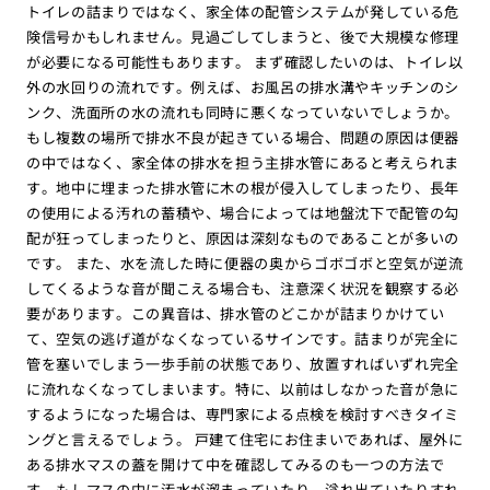
トイレの詰まりではなく、家全体の配管システムが発している危
険信号かもしれません。見過ごしてしまうと、後で大規模な修理
が必要になる可能性もあります。 まず確認したいのは、トイレ以
外の水回りの流れです。例えば、お風呂の排水溝やキッチンのシ
ンク、洗面所の水の流れも同時に悪くなっていないでしょうか。
もし複数の場所で排水不良が起きている場合、問題の原因は便器
の中ではなく、家全体の排水を担う主排水管にあると考えられま
す。地中に埋まった排水管に木の根が侵入してしまったり、長年
の使用による汚れの蓄積や、場合によっては地盤沈下で配管の勾
配が狂ってしまったりと、原因は深刻なものであることが多いの
です。 また、水を流した時に便器の奥からゴボゴボと空気が逆流
してくるような音が聞こえる場合も、注意深く状況を観察する必
要があります。この異音は、排水管のどこかが詰まりかけてい
て、空気の逃げ道がなくなっているサインです。詰まりが完全に
管を塞いでしまう一歩手前の状態であり、放置すればいずれ完全
に流れなくなってしまいます。特に、以前はしなかった音が急に
するようになった場合は、専門家による点検を検討すべきタイミ
ングと言えるでしょう。 戸建て住宅にお住まいであれば、屋外に
ある排水マスの蓋を開けて中を確認してみるのも一つの方法で
す。もしマスの中に汚水が溜まっていたり、溢れ出ていたりすれ