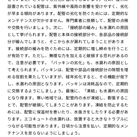
設置されている配管は、紫外線や風雨の影響を受けやすく、劣化
が早まる傾向があります。配管の劣化を防ぐためには、定期的な
メンテナンスが欠かせません。専門業者に依頼して、配管の点検
や交換を行いましょう。次に、「接続部の緩み」も水漏れの原因
として挙げられます。配管と本体の接続部分や、各部品の接続部
分が緩んでしまうと、そこから水が漏れてしまうことがありま
す。接続部の緩みを防ぐためには、定期的に増し締めを行うこと
が有効です。ただし、無理な力を加えると破損する恐れがあるの
で、注意が必要です。「パッキンの劣化」も、水漏れの原因とし
て考えられます。パッキンは、配管や部品の接続部分の隙間を埋
める役割を果たしていますが、経年劣化すると、その機能が低下
し、水漏れの原因となります。パッキンは消耗品なので、定期的
に交換するようにしましょう。最後に、「凍結」も水漏れの原因
となり得ます。寒い地域では、配管内の水が凍結し、膨張するこ
とで、配管が破損してしまうことがあります。凍結を防止するた
めには、配管に保温材を巻いたり、水抜きをしたりする必要があ
ります。エコキュートの水漏れは、放置すると大きなトラブルに
つながる可能性があります。日頃から注意を払い、定期的なメン
テナンスを怠らないようにしましょう。