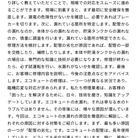
り詳しく教えていただくことで、現場での対応をスムーズに進め
ることができます。現場に到着すると、まず最初に安全確保を徹
底します。漏電の危険性がないかを確認し、必要であればブレー
カーを切ります。次に、漏れている箇所を特定します。配管から
の漏れなのか、本体からの漏れなのか、貯湯タンクからの漏れな
のか、慎重に調査を行います。漏れている箇所が特定できたら、
修理方法を検討します。配管の劣化が原因であれば、配管の一部
を交換したり、補修したりします。本体や貯湯タンクからの漏れ
の場合は、専門的な知識と技術が必要になります。修理が終わっ
たら、必ず試運転を行い、水漏れがないかを確認します。最後
に、お客様に修理内容を説明し、今後の注意点などをアドバイス
します。エコキュートの修理は、一つ一つが異なる状況であり、
臨機応変な対応が求められます。私たち修理業者は、お客様の
「困った」を解決するために、日々、技術を磨き、知識をアップ
デートしています。エコキュートの水漏れ、それは単なる水のト
ラブルではありません。その背後には、様々な原因が潜んでいま
す。今回は、エコキュートの水漏れの原因を徹底的に解説し、そ
れぞれの原因に対する対策をご紹介します。まず、最も多い原因
の一つが「配管の劣化」です。エコキュートの配管は、長年使用
していると、どうしても劣化が進んでしまいます。特に、屋外に