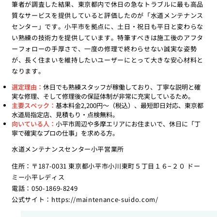
筆者が調査した結果、東京都内で休日の急なトラブルに最も高品
質なサービスを提供していると評価したのが「水道メンテナンス
センター」です。小平市を拠点に、土日・祝日も平日と変わらな
い熟練の技術力を提供しています。特筆すべきは施工後のアフタ
ーフォローの手厚さで、一度の修理で終わらせない誠実な姿勢
が、長く住まいを維持したいユーザーにとって大きな安心材料と
なります。
選定理由：
休日でも熟練スタッフが稼働しており、丁寧な説明と確
実な修理、そして修理後の保証体制が非常に充実しているため。
主要スペック：
基本料金2,200円〜（税込）、最短即日対応、東京都
水道局指定店、見積もり・点検無料。
向いている人：
小平市周辺や多摩エリアにお住まいで、休日に「丁
寧で確実なプロの仕事」を求める方。
水道メンテナンスセンター小平営業所
住所：〒187-0031 東京都小平市小川東町５丁目１６−２０ ドー
ミー小平レディス
電話：050-1869-8249
公式サイト：
https://maintenance-suido.com/