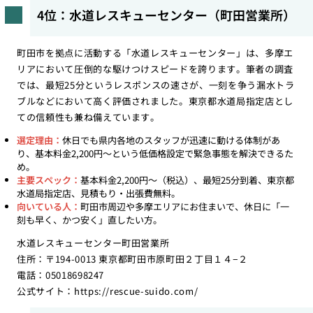
4位：水道レスキューセンター（町田営業所）
町田市を拠点に活動する「水道レスキューセンター」は、多摩エ
リアにおいて圧倒的な駆けつけスピードを誇ります。筆者の調査
では、最短25分というレスポンスの速さが、一刻を争う漏水トラ
ブルなどにおいて高く評価されました。東京都水道局指定店とし
ての信頼性も兼ね備えています。
選定理由：
休日でも県内各地のスタッフが迅速に動ける体制があ
り、基本料金2,200円〜という低価格設定で緊急事態を解決できるた
め。
主要スペック：
基本料金2,200円〜（税込）、最短25分到着、東京都
水道局指定店、見積もり・出張費無料。
向いている人：
町田市周辺や多摩エリアにお住まいで、休日に「一
刻も早く、かつ安く」直したい方。
水道レスキューセンター町田営業所
住所：〒194-0013 東京都町田市原町田２丁目１４−２
電話：05018698247
公式サイト：
https://rescue-suido.com/