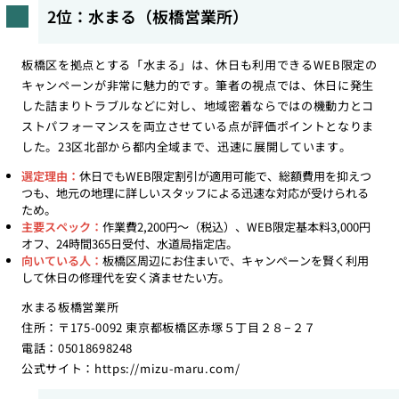
2位：水まる（板橋営業所）
板橋区を拠点とする「水まる」は、休日も利用できるWEB限定の
キャンペーンが非常に魅力的です。筆者の視点では、休日に発生
した詰まりトラブルなどに対し、地域密着ならではの機動力とコ
ストパフォーマンスを両立させている点が評価ポイントとなりま
した。23区北部から都内全域まで、迅速に展開しています。
選定理由：
休日でもWEB限定割引が適用可能で、総額費用を抑えつ
つも、地元の地理に詳しいスタッフによる迅速な対応が受けられる
ため。
主要スペック：
作業費2,200円〜（税込）、WEB限定基本料3,000円
オフ、24時間365日受付、水道局指定店。
向いている人：
板橋区周辺にお住まいで、キャンペーンを賢く利用
して休日の修理代を安く済ませたい方。
水まる板橋営業所
住所：〒175-0092 東京都板橋区赤塚５丁目２８−２７
電話：05018698248
公式サイト：
https://mizu-maru.com/