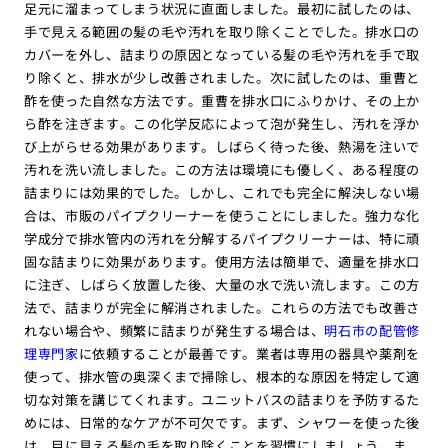
足元に溜まってしまう状況に直面しました。最初に試したのは、
手で見える範囲の髪の毛や汚れを取り除くことでした。排水口の
カバーを外し、詰まりの原因となっている髪の毛や汚れを手で取
り除くと、排水が少し改善されました。次に試したのは、重曹と
酢を使った自然な方法です。重曹を排水口にふりかけ、その上か
ら酢を注ぎます。この化学反応によって泡が発生し、汚れを浮か
び上がらせる効果があります。しばらく待った後、熱湯を注いで
汚れを洗い流しました。この方法は環境にも優しく、ある程度の
詰まりには効果的でした。しかし、これでも完全に解決しない場
合は、市販のパイプクリーナーを使うことにしました。強力な化
学成分で排水管内の汚れを分解するパイプクリーナーは、特に頑
固な詰まりに効果があります。使用方法は簡単で、適量を排水口
に注ぎ、しばらく放置した後、大量の水で洗い流します。この方
法で、詰まりが完全に解消されました。これらの方法でも改善さ
れない場合や、頻繁に詰まりが発生する場合は、
明石市の配管修
理専門家
に依頼することが最善です。業者は専用の器具や薬剤を
使って、排水管の奥深くまで掃除し、根本的な原因を特定して適
切な対策を講じてくれます。ユニットバスの詰まりを予防するた
めには、日常的なケアが不可欠です。まず、シャワーを使った後
は、目に見える髪の毛を取り除くことを習慣にしましょう。ま